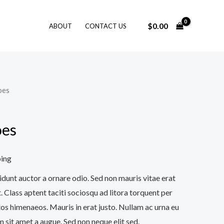
$
0.00
ABOUT
CONTACT US
oes
oes
ping
idunt auctor a ornare odio. Sed non mauris vitae erat
. Class aptent taciti sociosqu ad litora torquent per
os himenaeos. Mauris in erat justo. Nullam ac urna eu
 sit amet a augue. Sed non neque elit sed.