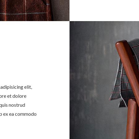
dipisicing elit,
ore et dolore
quis nostrud
quip ex ea commodo