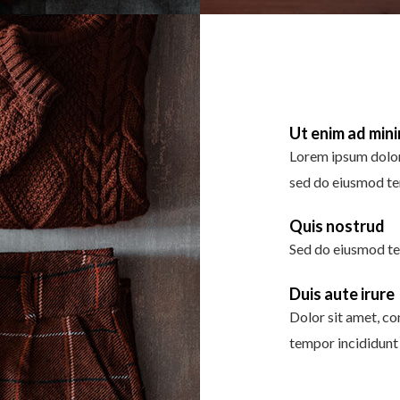
Ut enim ad min
Lorem ipsum dolor 
sed do eiusmod te
Quis nostrud
Sed do eiusmod te
Duis aute irure
Dolor sit amet, co
tempor incididunt 