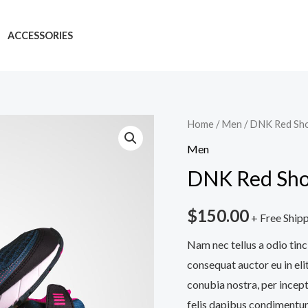
ACCESSORIES
DNK
Home
/
Men
/ DNK Red Sh
Red
Men
Shoes
DNK Red Sh
quantity
$
150.00
+ Free Ship
Nam nec tellus a odio tinc
consequat auctor eu in elit
conubia nostra, per incept
felis dapibus condimentum