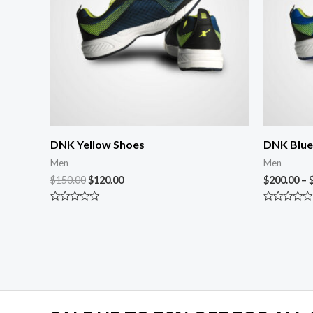
DNK Yellow Shoes
DNK Blue
Men
Men
$
150.00
$
120.00
$
200.00
–
Rated
Rated
0
0
out
out
of
of
5
5