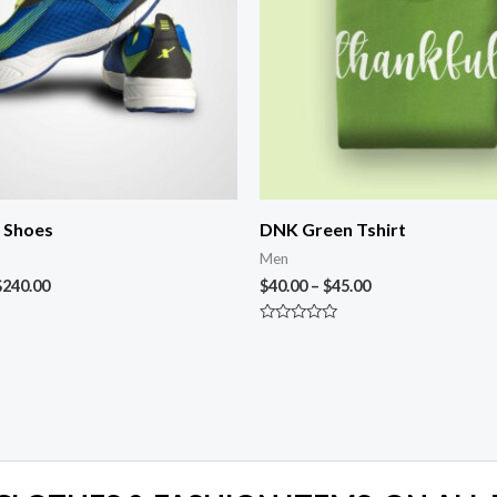
 Shoes
DNK Green Tshirt
Men
$
240.00
$
40.00
–
$
45.00
Rated
0
out
of
5